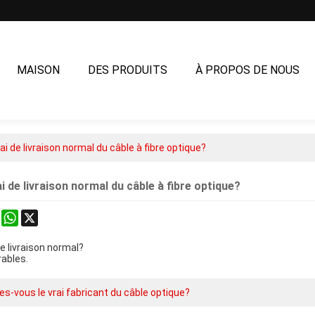
MAISON
DES PRODUITS
À PROPOS DE NOUS
NOUS CONTACTER
lai de livraison normal du câble à fibre optique?
ai de livraison normal du câble à fibre optique?
k
erest
Mastodon
WhatsApp
X
de livraison normal?
rables.
es-vous le vrai fabricant du câble optique?