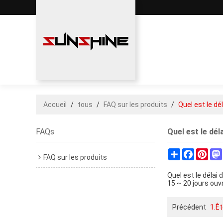
Accueil
/
tous
/
FAQ sur les produits
/
Quel est le dé
FAQs
Quel est le dél
Share
Faceboo
Pint
FAQ sur les produits
Quel est le délai 
15 ~ 20 jours ouv
Précédent
1.Êt