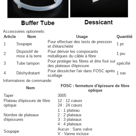
Accessoires optionnels:
Article
Nom
Usage
Quantité
Pour effectuer des tests de pression
1
Soupape
1 pc
et d'étanchéité
Dispositif de
Pour dériver les composants
2
1 jeu
mise à la terre
métalliques du câble à fibre
Pour protéger les fibres et être fixé sur
3
Tube tampon
spécifié
des plateaux d'épissure
Pour dessécher l'air dans FOSC après
4
Déshydratant
1 sac
scellage
Informations de commande:
FOSC : fermeture d'épissure de fibre
Nom
optique
Taper
3005
Plateau d'épissure de fibre
12 : 12 cœurs
optique
24 : 24 cœurs
1 : 1 plateau
Nombre de plateaux
2 : 2 plateaux
d'épissures
3 : 3 plateaux
4 : 4 plateaux
Aucun : Sans valve
Soupape
V : Vanne incluse