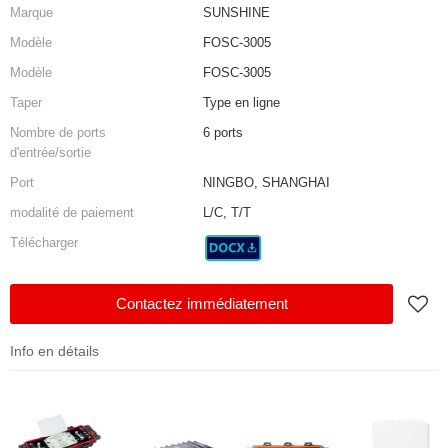
Marque
SUNSHINE
Modèle
FOSC-3005
Modèle
FOSC-3005
Taper
Type en ligne
Nombre de ports
6 ports
d'entrée/sortie
Port
NINGBO, SHANGHAI
modalité de paiement
L/C, T/T
Télécharger
Contactez immédiatement
Info en détails