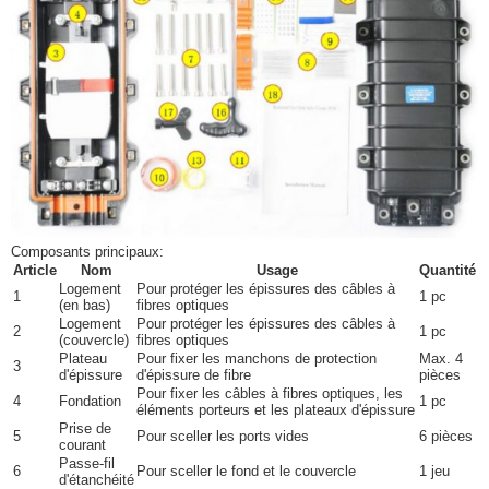
Composants principaux:
Article
Nom
Usage
Quantité
Logement
Pour protéger les épissures des câbles à
1
1 pc
(en bas)
fibres optiques
Logement
Pour protéger les épissures des câbles à
2
1 pc
(couvercle)
fibres optiques
Plateau
Pour fixer les manchons de protection
Max. 4
3
d'épissure
d'épissure de fibre
pièces
Pour fixer les câbles à fibres optiques, les
4
Fondation
1 pc
éléments porteurs et les plateaux d'épissure
Prise de
5
Pour sceller les ports vides
6 pièces
courant
Passe-fil
6
Pour sceller le fond et le couvercle
1 jeu
d'étanchéité