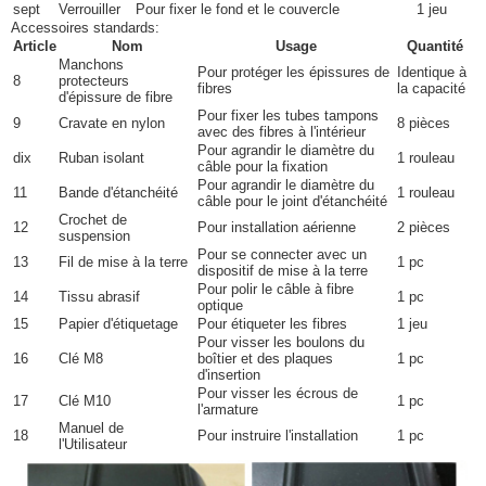
sept
Verrouiller
Pour fixer le fond et le couvercle
1 jeu
Accessoires standards:
Article
Nom
Usage
Quantité
Manchons
Pour protéger les épissures de
Identique à
8
protecteurs
fibres
la capacité
d'épissure de fibre
Pour fixer les tubes tampons
9
Cravate en nylon
8 pièces
avec des fibres à l'intérieur
Pour agrandir le diamètre du
dix
Ruban isolant
1 rouleau
câble pour la fixation
Pour agrandir le diamètre du
11
Bande d'étanchéité
1 rouleau
câble pour le joint d'étanchéité
Crochet de
12
Pour installation aérienne
2 pièces
suspension
Pour se connecter avec un
13
Fil de mise à la terre
1 pc
dispositif de mise à la terre
Pour polir le câble à fibre
14
Tissu abrasif
1 pc
optique
15
Papier d'étiquetage
Pour étiqueter les fibres
1 jeu
Pour visser les boulons du
16
Clé M8
boîtier et des plaques
1 pc
d'insertion
Pour visser les écrous de
17
Clé M10
1 pc
l'armature
Manuel de
18
Pour instruire l'installation
1 pc
l'Utilisateur