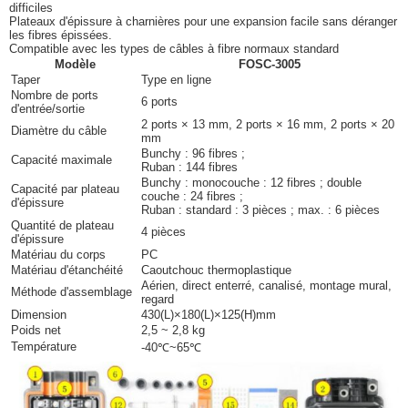
difficiles
Plateaux d'épissure à charnières pour une expansion facile sans déranger
les fibres épissées.
Compatible avec les types de câbles à fibre normaux standard
Modèle
FOSC-3005
Taper
Type en ligne
Nombre de ports
6 ports
d'entrée/sortie
2 ports × 13 mm, 2 ports × 16 mm, 2 ports × 20
Diamètre du câble
mm
Bunchy : 96 fibres ;
Capacité maximale
Ruban : 144 fibres
Bunchy : monocouche : 12 fibres ; double
Capacité par plateau
couche : 24 fibres ;
d'épissure
Ruban : standard : 3 pièces ; max. : 6 pièces
Quantité de plateau
4 pièces
d'épissure
Matériau du corps
PC
Matériau d'étanchéité
Caoutchouc thermoplastique
Aérien, direct enterré, canalisé, montage mural,
Méthode d'assemblage
regard
Dimension
430(L)×180(L)×125(H)mm
Poids net
2,5 ~ 2,8 kg
Température
-40℃~65℃