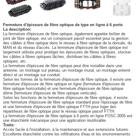
Fermeture d'épissure de fibre optique de type en ligne à 6 ports
La description:
La fermeture d'épissure de fibre optique, également appelée boîtier de
joint de fibre optique, est un composant passif essentiel pour la gestion
des câbles à fibre optique dans le réseau à fibre optique de la dorsale, du
MAN et du réseau d'accès. La fermeture d'épissure de fibre optique est
largement utilisée pour protéger les épissures de fibres optiques, stocker
les câbles à fibres optiques lâches, distribuer les câbles à fibres
optiques, etc.
La fermeture d'épissure de fibre optique peut être installée dans une
antenne, un montage sur poteau, un montage mural, un montage enterré
direct et un montage sur conduit.
Selon les formes de la fermeture d'épissure de fibre optique, il existe une
fermeture d'épissure de fibre optique en ligne (fermeture d'épissure de
fibre optique horizontale) et une fermeture d'épissure de fibre optique
dôme (fermeture d'épissure de fibre optique verticale).
Selon les fonctions de la fermeture d'épissure de fibre optique, il existe
une fermeture d'épissure de fibre optique standard pour l'épissage de fibre
et une fermeture d'épissure de fibre optique FTTH pour loger des
répartiteurs de fibre optique pour le réseau optique passif FTTH.
La fermeture d'épissure de fibre optique à 6 ports en ligne FOSC-3005 est
une étanchéité mécanique pour une application réutilisable.
Traits:
Accès facile à l'installation, à la maintenance et aux extensions futures.
Excellente étanchéité contre les infiltrations d'eau et les environnements