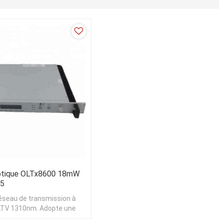
Optique OLTx8600 18mW
m5
 réseau de transmission à
CATV 1310nm. Adopte une
en fonte d'aluminium.