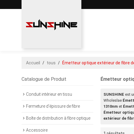
Accueil
/
tous
/
Émetteur optique extérieur de fibre
Catalogue de Produit
Émetteur optiq
Conduit intérieur en tissu
SUNSHINE
est u
Wholeslae
Émett
Fermeture d'épissure de fibre
1310nm
et
Émett
Émetteur optiqu
Boîte de distribution à fibre optique
extérieur de fi
Accessoire
1 résultats