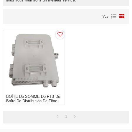
nous vous fournirons un meilleur service.
Vue
BOÎTE De SOMME De FTB De
Boîte De Distribution De Fibre
Optique De PC D'ABS Pour
L'équipement À Fibres Optiques
1