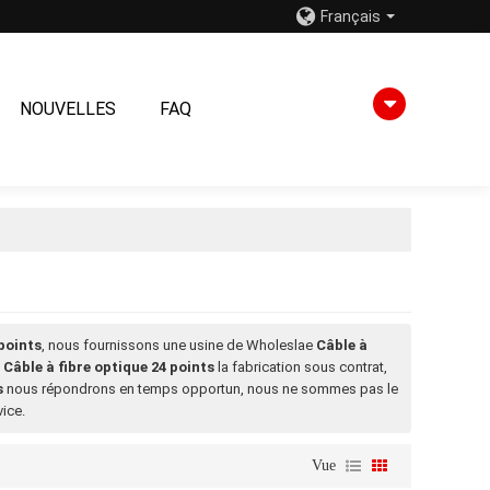
Français
NOUVELLES
FAQ
 points
, nous fournissons une usine de Wholeslae
Câble à
t
Câble à fibre optique 24 points
la fabrication sous contrat,
s
nous répondrons en temps opportun, nous ne sommes pas le
vice.
Vue