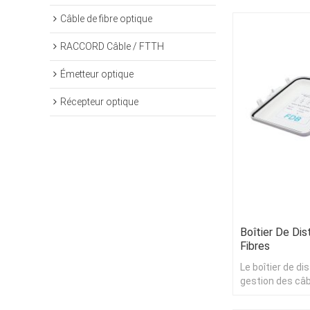
Câble de fibre optique
RACCORD Câble / FTTH
Émetteur optique
Récepteur optique
Boîtier De Dis
Fibres
Le boîtier de di
gestion des câb
câbles de distr
dérivation