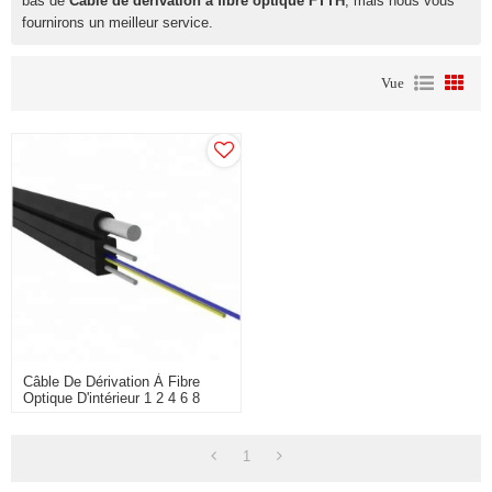
bas de
Câble de dérivation à fibre optique FTTH
, mais nous vous
fournirons un meilleur service.
Vue
Câble De Dérivation À Fibre
Optique D'intérieur 1 2 4 6 8
Noyaux FTTH
1