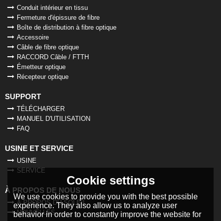
Conduit intérieur en tissu
Fermeture d'épissure de fibre
Boîte de distribution à fibre optique
Accessoire
Câble de fibre optique
RACCORD Câble / FTTH
Émetteur optique
Récepteur optique
SUPPORT
TÉLÉCHARGER
MANUEL D'UTILISATION
FAQ
USINE ET SERVICE
USINE
SERVICE
Cookie settings
À PROPOS DE NOUS
We use cookies to provide you with the best possible
À PROPOS DU SOLEIL
experience. They also allow us to analyze user
NOUVELLES
behavior in order to constantly improve the website for