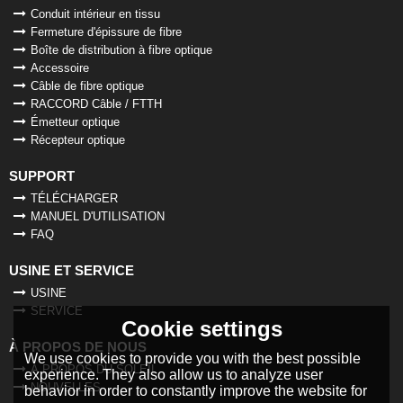
Conduit intérieur en tissu
Fermeture d'épissure de fibre
Boîte de distribution à fibre optique
Accessoire
Câble de fibre optique
RACCORD Câble / FTTH
Émetteur optique
Récepteur optique
SUPPORT
TÉLÉCHARGER
MANUEL D'UTILISATION
FAQ
USINE ET SERVICE
USINE
SERVICE
Cookie settings
À PROPOS DE NOUS
We use cookies to provide you with the best possible
À PROPOS DU SOLEIL
experience. They also allow us to analyze user
NOUVELLES
behavior in order to constantly improve the website for