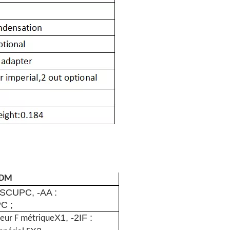
WDM
SCUPC, -AA :
C ;
X1, -2IF :
eur F métrique