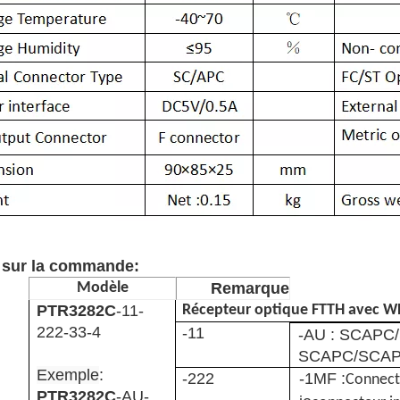
 sur la commande:
Remarque
Modèle
PTR3282C
-11-
Récepteur optique FTTH avec 
222-33-4
-11
-AU : SCAPC/
SCAPC/SCAP
Exemple
:
-222
-1MF :
Connect
PTR3282C
-AU-