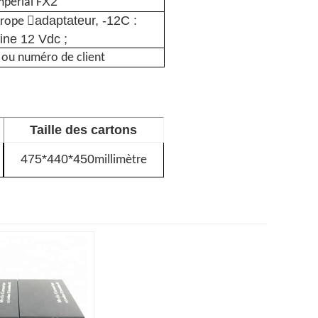
X2
périal F
adaptateur, -12C :
urope 
ine 12 Vdc ;
 ou numéro de client
Taille des cartons
475*440*450
millimètre