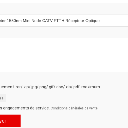
ement .rar/.zip/.jpg/.png/.gif/.doc/.xls/.pdf, maximum
es
es engagements de service.,
Conditions générales de vente
yer