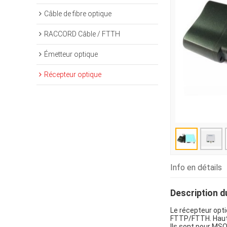
Câble de fibre optique
RACCORD Câble / FTTH
Émetteur optique
Récepteur optique
Info en détails
Description d
Le récepteur opt
FTTP/FTTH. Haute 
Ils sont pour MS