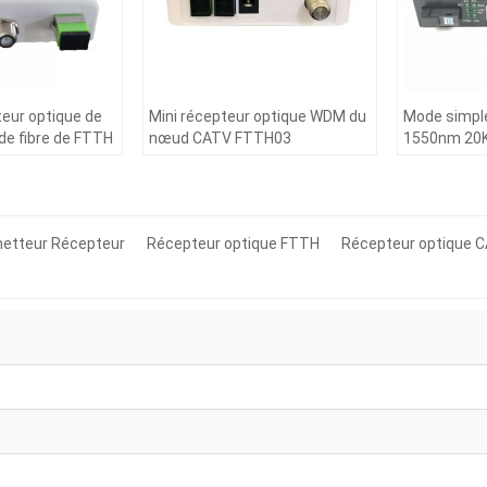
teur optique de
Mini récepteur optique WDM du
Mode simpl
de fibre de FTTH
nœud CATV FTTH03
1550nm 20
etteur Récepteur
Récepteur optique FTTH
Récepteur optique 