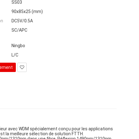
SS03
90x85x25 (mm)
on
DC5V/0.5A
SC/APC
Ningbo
L/C
tement
ieur avec WDM spécialement conçu pour les applications
t la meilleure sélection de solution FTTH.
 1490nm/1310nm dans une fibre. Réflexion 1490nm/1310nm