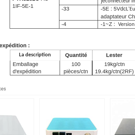
je
connecteur im
1IF-5E-1
-33
-5E : 5Vdc
L'E
adaptateur Ch
-4
-1~Z :
Version
expédition :
Quantité
Lester
La description
Emballage
100
19kg/ctn
d'expédition
pièces/ctn
19.4kg/ctn(2RF)
xes