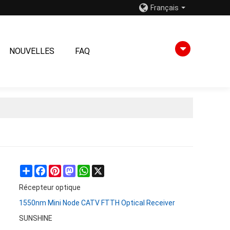
Français
NOUVELLES
FAQ
Share
Facebook
Pinterest
Mastodon
WhatsApp
X
Récepteur optique
1550nm Mini Node CATV FTTH Optical Receiver
SUNSHINE