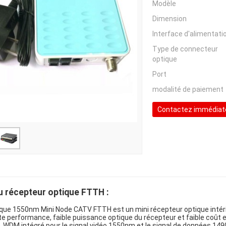
Modèle
Dimension
Interface d'alimentati
Type de connecteur
optique
Port
modalité de paiement
Contactez immédia
u récepteur optique FTTH :
ique 1550nm Mini Node CATV FTTH est un mini récepteur optique intér
performance, faible puissance optique du récepteur et faible coût es
O. WDM intégré pour le signal vidéo 1550nm et le signal de données