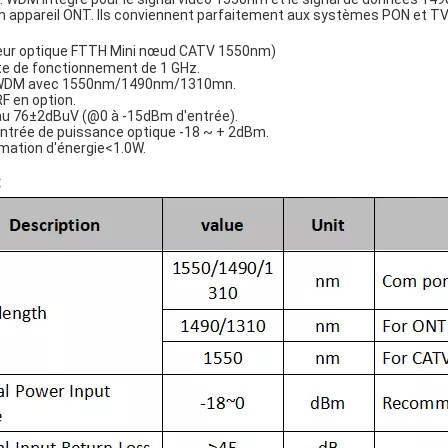
n appareil ONT. Ils conviennent parfaitement aux systèmes PON et TV
eur optique FTTH Mini nœud CATV 1550nm)
e de fonctionnement de 1 GHz.
n WDM avec 1550nm/1490nm/1310mn.
RF en option.
au 76±2dBuV (@0 à -15dBm d'entrée).
entrée de puissance optique -18 ~ + 2dBm.
mation d'énergie<1.0W.
: